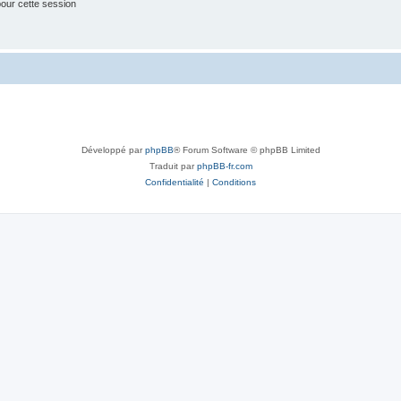
our cette session
Développé par
phpBB
® Forum Software © phpBB Limited
Traduit par
phpBB-fr.com
Confidentialité
|
Conditions